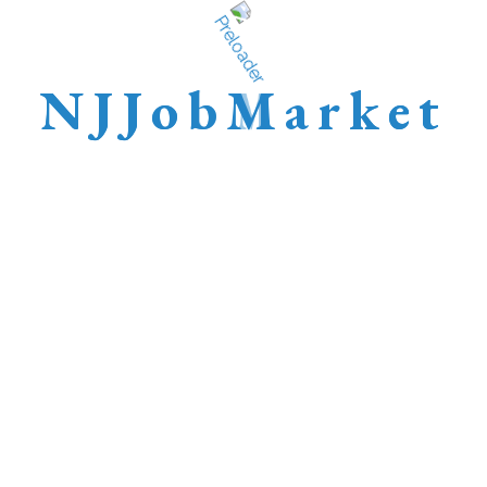
N
J
J
o
b
M
a
r
k
e
t