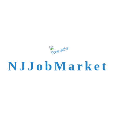
N
J
J
o
b
M
a
r
k
e
t