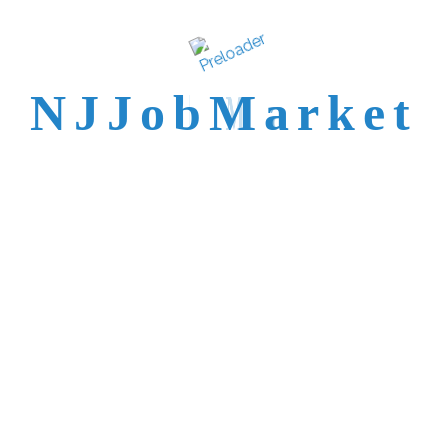
N
J
J
o
b
M
a
r
k
e
t