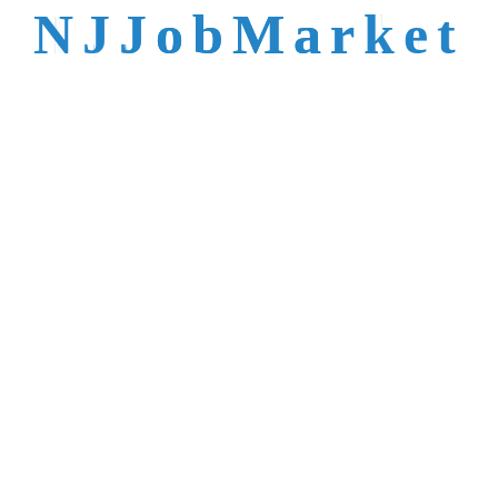
N
J
J
o
b
M
a
r
k
e
t