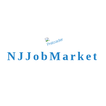
N
J
J
o
b
M
a
r
k
e
t