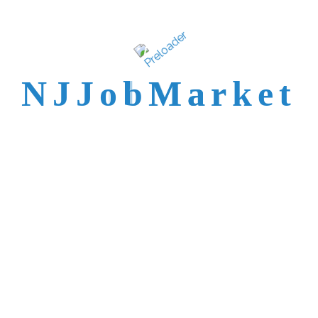
N
J
J
o
b
M
a
r
k
e
t