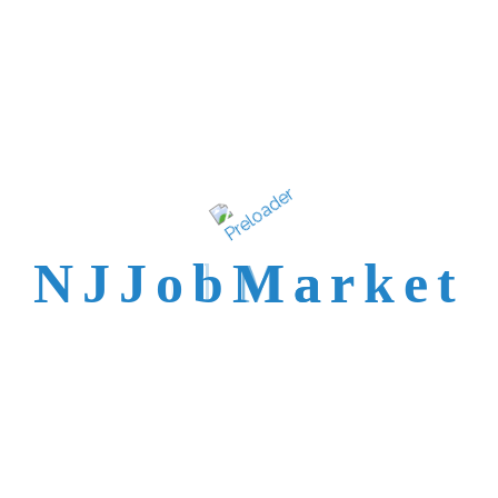
N
J
J
o
b
M
a
r
k
e
t